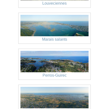
Louveciennes
Marais salants
Perros-Guirec